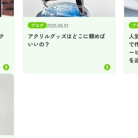
2025.06.01
ブログ
ブ
ク
アクリルグッズはどこに頼めば
人
いいの？
で
ー
を