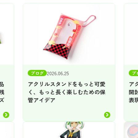
2026.06.25
ブログ
ブ
品
アクリルスタンドをもっと可愛
ア
残
く、もっと長く楽しむための保
開
ズ
管アイデア
表