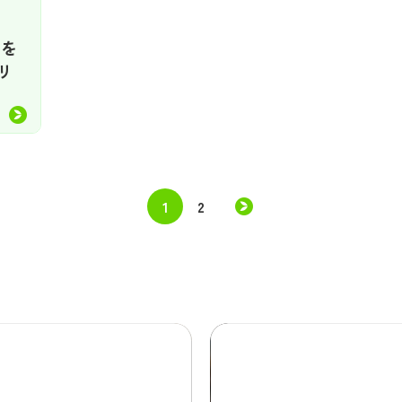
アを
リ
1
2